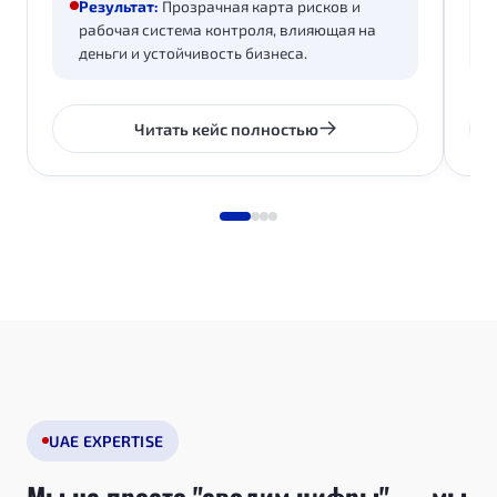
Результат:
Прозрачная карта рисков и
не совпадало с тем, как работала компания на
ожи
рабочая система контроля, влияющая на
самом деле.
деньги и устойчивость бизнеса.
Читать кейс полностью
UAE EXPERTISE
Мы не просто "сводим цифры" — мы