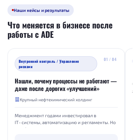
Наши кейсы и результаты
Что меняется в бизнесе после
работы с ADE
01 / 04
Внутренний контроль / Управление
Т
рисками
Вы
Нашли, почему процессы не работают —
сд
даже после дорогих «улучшений»
ак
Крупный нефтехимический холдинг
М
Менеджмент годами инвестировал в
Ком
IT‑системы, автоматизацию и регламенты. Но
це
ошибки и отклонения в процессах не
куп
снижались. То, что было нарисовано на схемах,
уче