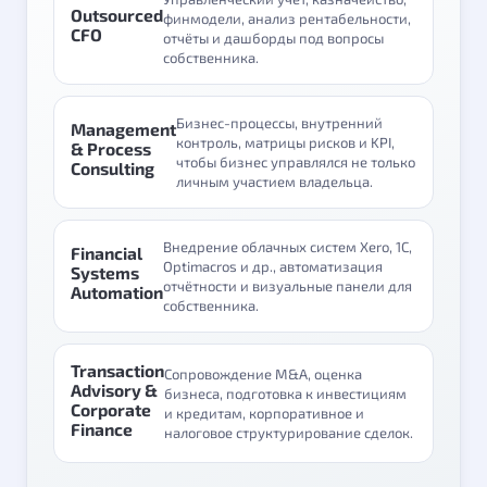
Outsourced
финмодели, анализ рентабельности,
CFO
отчёты и дашборды под вопросы
собственника.
Бизнес-процессы, внутренний
Management
контроль, матрицы рисков и KPI,
& Process
чтобы бизнес управлялся не только
Consulting
личным участием владельца.
Внедрение облачных систем Xero, 1C,
Financial
Optimacros и др., автоматизация
Systems
отчётности и визуальные панели для
Automation
собственника.
Transaction
Сопровождение M&A, оценка
Advisory &
бизнеса, подготовка к инвестициям
Corporate
и кредитам, корпоративное и
Finance
налоговое структурирование сделок.