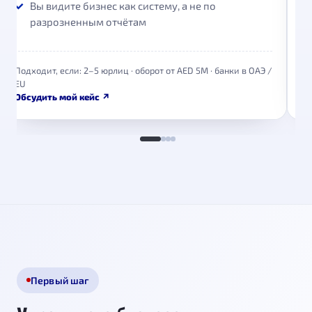
Вы видите бизнес как систему, а не по
разрозненным отчётам
Подходит, если: 2–5 юрлиц · оборот от AED 5M · банки в ОАЭ /
EU
2+
Обсудить мой кейс ↗
Об
Первый шаг