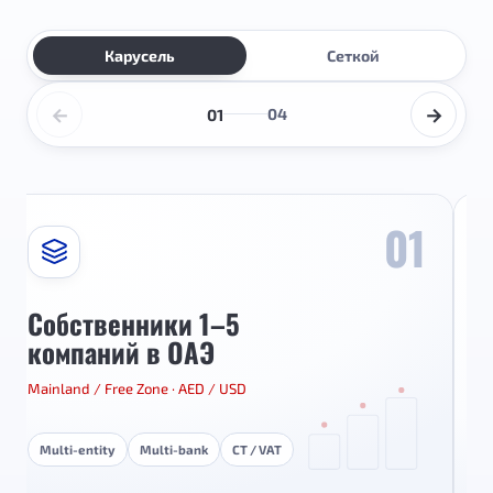
Карусель
Сеткой
←
→
01
04
01
Собственники 1–5
компаний в ОАЭ
Mainland / Free Zone · AED / USD
C
Multi-entity
Multi-bank
CT / VAT