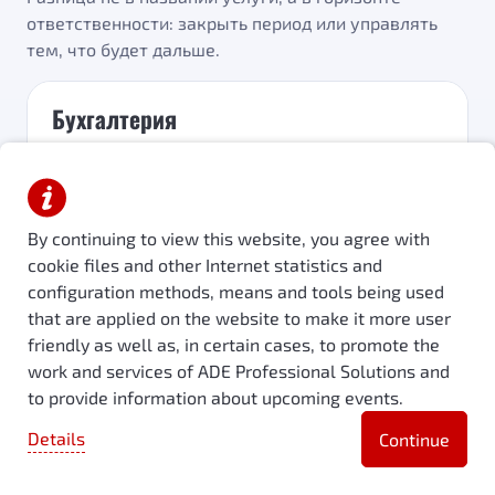
ответственности: закрыть период или управлять
тем, что будет дальше.
Бухгалтерия
Функция учёта отвечает за корректность
формы: чтобы всё было правильно оформлено,
отражено и сдано регуляторам. Это про
By continuing to view this website, you agree with
прошлое: закрыть период, выполнить
cookie files and other Internet statistics and
требования ОАЭ, не получить вопросов от FTA и
банков.
configuration methods, means and tools being used
that are applied on the website to make it more user
Документы, проводки и сроки
friendly as well as, in certain cases, to promote the
work and services of ADE Professional Solutions and
Историческая отчётность
to provide information about upcoming events.
Форма и регуляторные требования
Details
Continue
WhatsApp
Диагностика
ADE